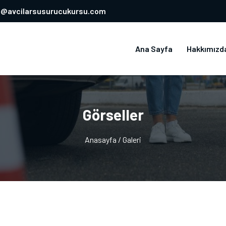
o@avcilarsusurucukursu.com
Ana Sayfa
Hakkımızd
Görseller
Anasayfa
/ Galeri