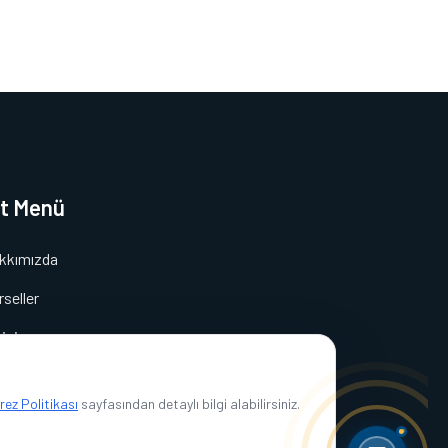
lt Menü
kkımızda
rseller
tişim
rez Politikası
sayfasından detaylı bilgi alabilirsiniz.