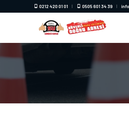
0212 420 01 01
0505 601 34 39
inf