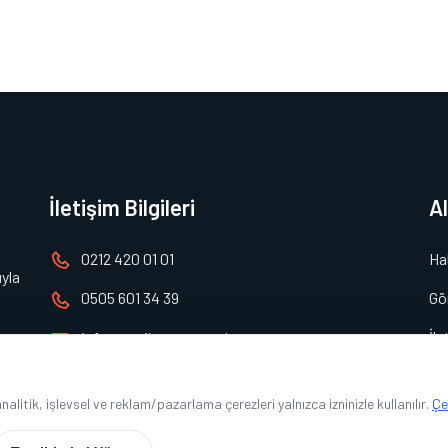
İletişim Bilgileri
A
0212 420 01 01
Ha
yla
Gö
0505 601 34 39
İle
info@avcilarsusurucukursu.com
Avcılar Merkez mah. Şamlı sok.
No. 28/1
litik, işlevsel ve reklam/pazarlama çerezleri yalnızca izninizle kullanılır.
Çe
Avcılar/İstanbul